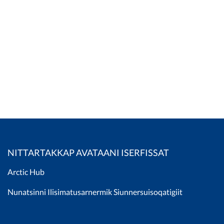
NITTARTAKKAP AVATAANI ISERFISSAT
Arctic Hub
Nunatsinni Ilisimatusarnermik Siunnersuisoqatigiit