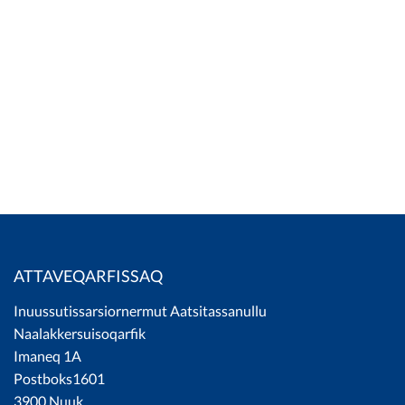
Suliarinnittussarsiornissamut
nittartagaq
ATTAVEQARFISSAQ
Inuussutissarsiornermut Aatsitassanullu
Naalakkersuisoqarfik
Imaneq 1A
Postboks1601
3900 Nuuk