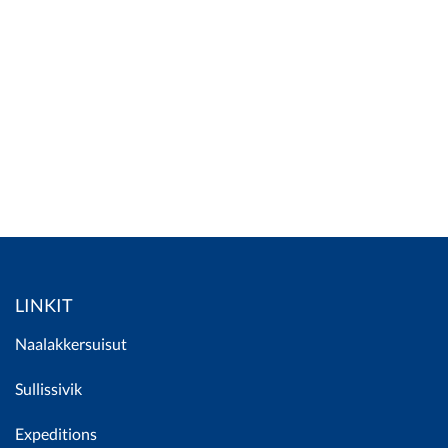
LINKIT
Naalakkersuisut
S
ullissivik
Expeditions