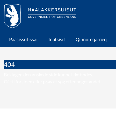
en
Paasissutissat
Paasissutissat
Inatsisit
Qinnuteqarneq
Inatsisit
Qinnuteqarneq
404
Nalunaartarneq
Beklager, den ønskede side kunne ikke findes.
Gå til forsiden eller prøv at søg efter noget andet.
Siusinnerusukkut
misissuisimanerit