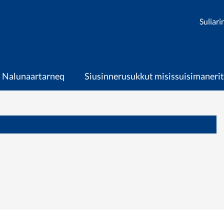
Suliari
Nalunaartarneq
Siusinnerusukkut misissuisimanerit