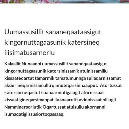
Suliarinnittussarsiornissamut
nittartagaq
Uumassusillit sananeqaataasigut
kingornuttagaasunik katersineq
ilisimatusarnerlu
Kalaallit Nunaanni uumassusillit sananeqaataasigut
kingornuttagaasunik katersinissamik atuinissamillu
kissaateqartut tamarmik tamatumunnga suliaqarnissamut
akuerineqarnissamullu qinnuteqarsinnaapput. Atortussat
katersorneqartut iluanaarniutigalugit atornissaat
kissaatigineqarsimappat iluanaarutit avinnissaat pillugit
Namminersorlutik Oqartussat atuisullu akornanni
isumaqatigiissusiortoqassaaq.