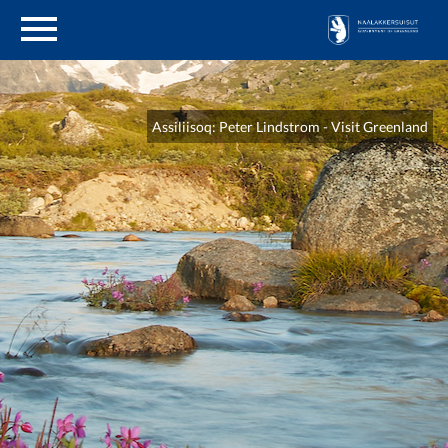
en
Paasissutissat
Assiliisoq: Peter Lindstrom - Visit Greenland
Inatsisit
Qinnuteqarneq
Nalunaartarneq
Siusinnerusukkut
misissuisimanerit