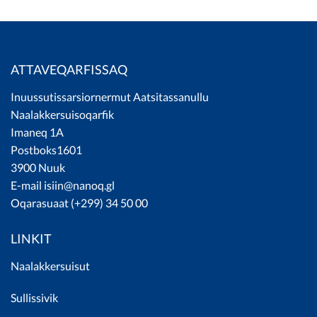
ATTAVEQARFISSAQ
Inuussutissarsiornermut Aatsitassanullu
Naalakkersuisoqarfik
Imaneq 1A
Postboks1601
3900 Nuuk
E-mail
isiin@nanoq.gl
Oqarasuaat (+299) 34 50 00
LINKIT
Naalakkersuisut
S
ullissivik